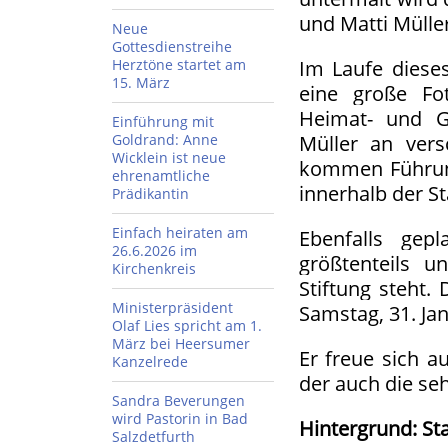
und Matti Mülle
Neue
Gottesdienstreihe
Herztöne startet am
Im Laufe dieses
15. März
eine große Fo
Heimat- und G
Einführung mit
Goldrand: Anne
Müller an vers
Wicklein ist neue
kommen Führun
ehrenamtliche
innerhalb der St
Prädikantin
Einfach heiraten am
Ebenfalls gep
26.6.2026 im
größtenteils u
Kirchenkreis
Stiftung steht.
Ministerpräsident
Samstag, 31. Jan
Olaf Lies spricht am 1.
März bei Heersumer
Er freue sich a
Kanzelrede
der auch die se
Sandra Beverungen
wird Pastorin in Bad
Hintergrund: St
Salzdetfurth