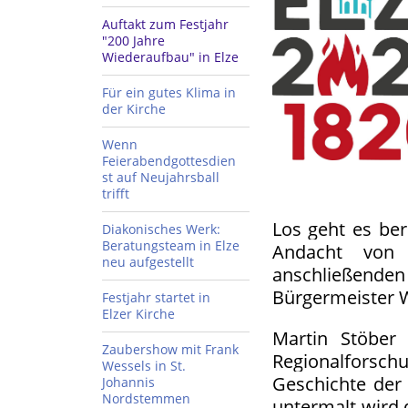
Auftakt zum Festjahr
"200 Jahre
Wiederaufbau" in Elze
Für ein gutes Klima in
der Kirche
Wenn
Feierabendgottesdien
st auf Neujahrsball
trifft
Los geht es ber
Diakonisches Werk:
Beratungsteam in Elze
Andacht von
neu aufgestellt
anschließen
Bürgermeister W
Festjahr startet in
Elzer Kirche
Martin Stöber 
Zaubershow mit Frank
Regionalforsch
Wessels in St.
Geschichte der
Johannis
Nordstemmen
untermalt wird 