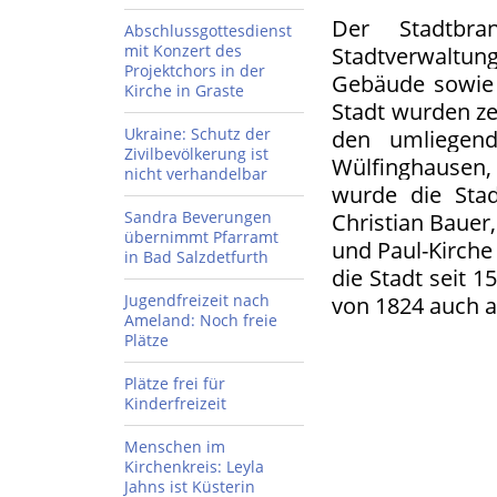
Der Stadtbr
Abschlussgottesdienst
mit Konzert des
Stadtverwaltu
Projektchors in der
Gebäude sowie 
Kirche in Graste
Stadt wurden z
Ukraine: Schutz der
den umliegend
Zivilbevölkerung ist
Wülfinghausen,
nicht verhandelbar
wurde die Stad
Sandra Beverungen
Christian Bauer,
übernimmt Pfarramt
und Paul-Kirche
in Bad Salzdetfurth
die Stadt seit 
Jugendfreizeit nach
von 1824 auch a
Ameland: Noch freie
Plätze
Plätze frei für
Kinderfreizeit
Menschen im
Kirchenkreis: Leyla
Jahns ist Küsterin