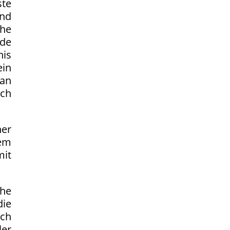
ste
nd
che
nde
is
in
an
ch
ner
em
it
che
die
sch
ler