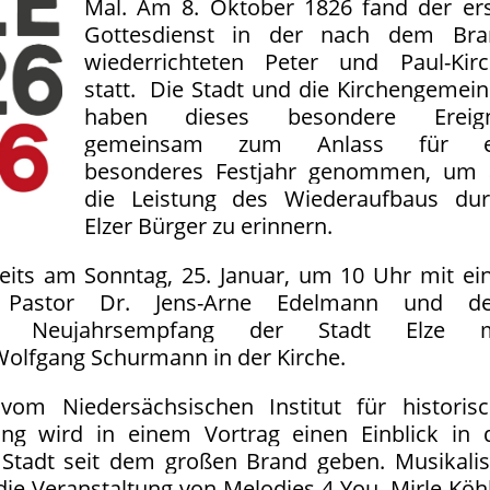
Mal. Am 8. Oktober 1826 fand der er
Gottesdienst in der nach dem Bra
wiederrichteten Peter und Paul-Kir
statt. Die Stadt und die Kirchengemei
haben dieses besondere Ereign
gemeinsam zum Anlass für e
besonderes Festjahr genommen, um 
die Leistung des Wiederaufbaus dur
Elzer Bürger zu erinnern.
eits am Sonntag, 25. Januar, um 10 Uhr mit ei
 Pastor Dr. Jens-Arne Edelmann und d
den Neujahrsempfang der Stadt Elze m
olfgang Schurmann in der Kirche.
vom Niedersächsischen Institut für historis
ung wird in einem Vortrag einen Einblick in 
 Stadt seit dem großen Brand geben. Musikali
die Veranstaltung von Melodies 4 You, Mirle Köh