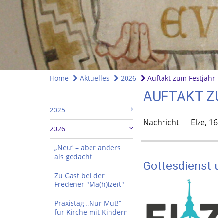
Home
Aktuelles
2026
Auftakt zum Festjahr "
AUFTAKT Z
2025
Nachricht
Elze,
16
2026
„Neu“ – aber anders
als gedacht
Gottesdienst
Zu Gast bei der
Fredener "Ma(h)lzeit"
Praxistag „Nur Mut!“
für Kirche mit Kindern