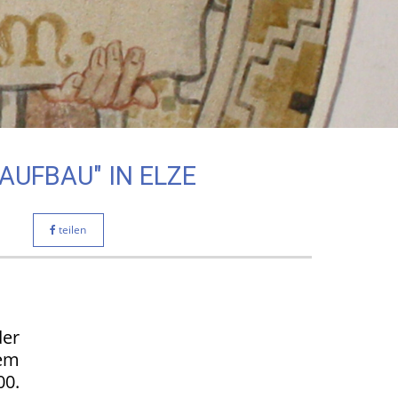
AUFBAU" IN ELZE
teilen
der
em
0.