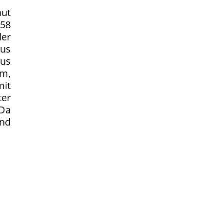
ut
58
der
aus
us
hm,
mit
ter
 Da
and