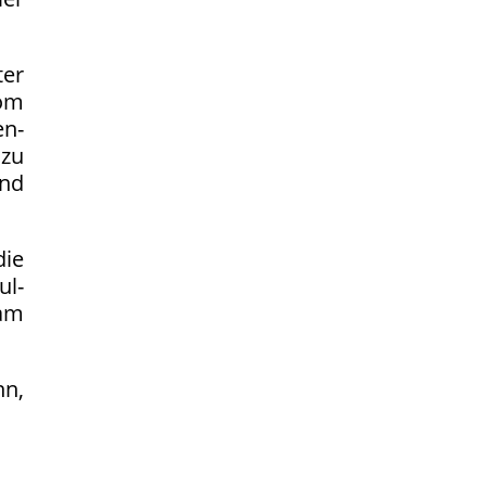
ter
om
n-
nzu
und
die
ul-
 am
nn,