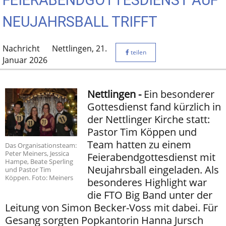
FEIERABENDGOTTESDIENST AUF
NEUJAHRSBALL TRIFFT
Nachricht
Nettlingen,
21.
teilen
Januar 2026
Nettlingen -
Ein besonderer
Gottesdienst fand kürzlich in
der Nettlinger Kirche statt:
Pastor Tim Köppen und
Team hatten zu einem
Das Organisationsteam:
Peter Meiners, Jessica
Feierabendgottesdienst mit
Hampe, Beate Sperling
Neujahrsball eingeladen. Als
und Pastor Tim
Köppen. Foto: Meiners
besonderes Highlight war
die FTO Big Band unter der
Leitung von Simon Becker-Voss mit dabei. Für
Gesang sorgten Popkantorin Hanna Jursch