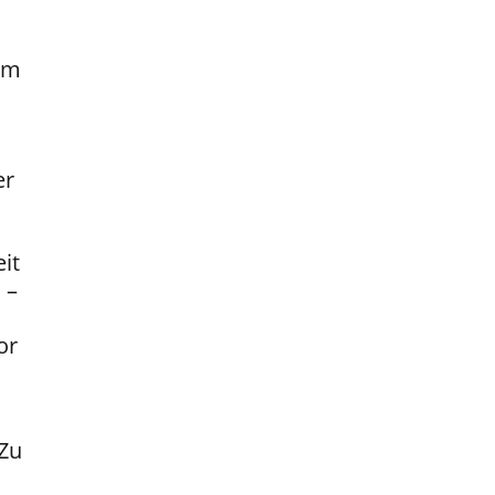
em
er
it
 –
or
 Zu