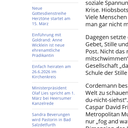
soziale Spannung
Neue
Krise. Hiobsbot
Gottesdienstreihe
Viele Menschen 
Herztöne startet am
man gar nicht me
15. März
Einführung mit
Dagegen setzte 
Goldrand: Anne
Gebet, Stille un
Wicklein ist neue
ehrenamtliche
Post. Nicht das
Prädikantin
mitschwimmen“, 
Gesellschaft „d
Einfach heiraten am
26.6.2026 im
Schule der Still
Kirchenkreis
Cordemann besch
Ministerpräsident
Welt zu schauen.
Olaf Lies spricht am 1.
März bei Heersumer
du-nicht-siehst“
Kanzelrede
Caspar David F
Metropolitan M
Sandra Beverungen
wird Pastorin in Bad
nur „fog and wat
Salzdetfurth