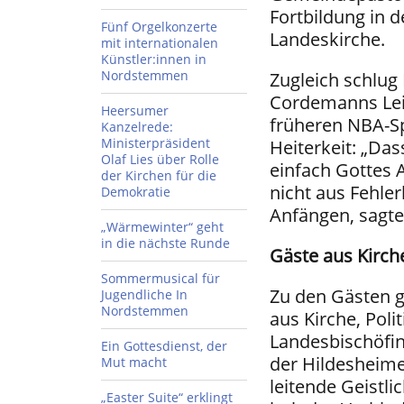
Fortbildung in 
Fünf Orgelkonzerte
Landeskirche.
mit internationalen
Künstler:innen in
Nordstemmen
Zugleich schlug
Cordemanns Leid
Heersumer
früheren NBA-Spi
Kanzelrede:
Ministerpräsident
Heiterkeit: „Dass
Olaf Lies über Rolle
einfach Gottes A
der Kirchen für die
nicht aus Fehle
Demokratie
Anfängen, sagte
„Wärmewinter“ geht
in die nächste Runde
Gäste aus Kirch
Sommermusical für
Zu den Gästen g
Jugendliche In
Nordstemmen
aus Kirche, Pol
Landesbischöfin
Ein Gottesdienst, der
der Hildesheime
Mut macht
leitende Geistl
„Easter Suite“ erklingt