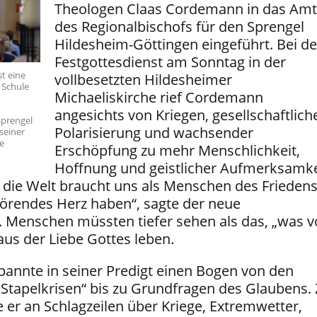
Theologen Claas Cordemann in das Amt
des Regionalbischofs für den Sprengel
Hildesheim-Göttingen eingeführt. Bei d
Festgottesdienst am Sonntag in der
st eine
vollbesetzten Hildesheimer
e Schule
Michaeliskirche rief Cordemann
angesichts von Kriegen, gesellschaftlich
Sprengel
Polarisierung und wachsender
seiner
e
Erschöpfung zu mehr Menschlichkeit,
Hoffnung und geistlicher Aufmerksamke
, die Welt braucht uns als Menschen des Friedens
 hörendes Herz haben“, sagte der neue
. Menschen müssten tiefer sehen als das, „was v
aus der Liebe Gottes leben.
spannte in seiner Predigt einen Bogen von den
Stapelkrisen“ bis zu Grundfragen des Glaubens.
 er an Schlagzeilen über Kriege, Extremwetter,