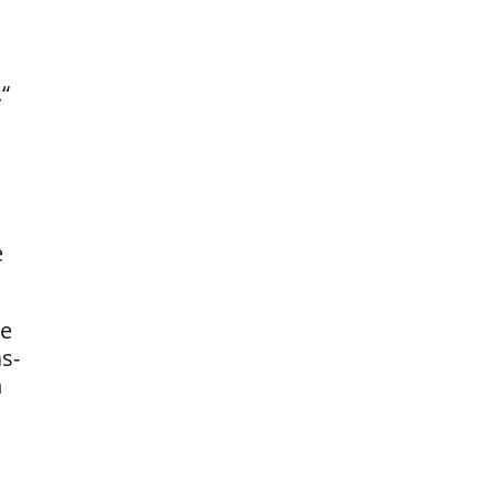
“
e
ie
s-
n
n