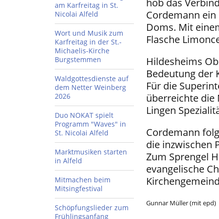
hob das Verbind
am Karfreitag in St.
Cordemann ein 
Nicolai Alfeld
Doms. Mit eine
Wort und Musik zum
Flasche Limoncel
Karfreitag in der St.-
Michaelis-Kirche
Burgstemmen
Hildesheims Ob
Bedeutung der Ki
Waldgottesdienste auf
Für die Superin
dem Netter Weinberg
2026
überreichte die
Lingen Spezialit
Duo NOKAT spielt
Programm "Waves" in
Cordemann folgt
St. Nicolai Alfeld
die inzwischen P
Marktmusiken starten
Zum Sprengel H
in Alfeld
evangelische Ch
Kirchengemeind
Mitmachen beim
Mitsingfestival
Gunnar Müller (mit epd)
Schöpfungslieder zum
Frühlingsanfang