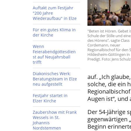
Auftakt zum Festjahr
"200 Jahre
Wiederaufbau" in Elze
Für ein gutes Klima in
"Beten ist Hören. Gebet i
der Kirche
Schule der Stille und ein
des Hörens", sagte Class
Cordemann, neuer
Wenn
Regionalbischof für den 
Feierabendgottesdien
Hildesheim-Göttingen in 
st auf Neujahrsball
Predigt. Foto: Jens Schulz
trifft
Diakonisches Werk:
auf. „Ich glaube
Beratungsteam in Elze
solche, die ein
neu aufgestellt
Regionalbischof
Festjahr startet in
Augen ist“, und 
Elzer Kirche
Der 54-Jährige 
Zaubershow mit Frank
Wessels in St.
gegenwärtigen „
Johannis
Beginn erinnerte
Nordstemmen