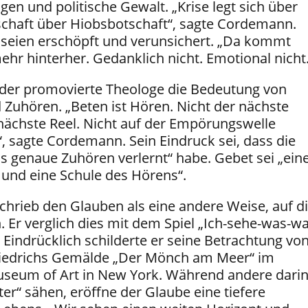
en und politische Gewalt. „Krise legt sich über
schaft über Hiobsbotschaft“, sagte Cordemann.
seien erschöpft und verunsichert. „Da kommt
hr hinterher. Gedanklich nicht. Emotional nicht.
der promovierte Theologe die Bedeutung von
d Zuhören. „Beten ist Hören. Nicht der nächste
 nächste Reel. Nicht auf der Empörungswelle
sagte Cordemann. Sein Eindruck sei, dass die
as genaue Zuhören verlernt“ habe. Gebet sei „ein
e und eine Schule des Hörens“.
rieb den Glauben als eine andere Weise, auf d
 Er verglich dies mit dem Spiel „Ich-sehe-was-wa
. Eindrücklich schilderte er seine Betrachtung vo
riedrichs Gemälde „Der Mönch am Meer“ im
useum of Art in New York. Während andere dari
er“ sähen, eröffne der Glaube eine tiefere