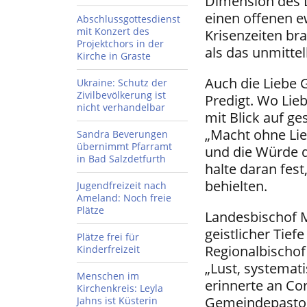
Dimension des L
einen offenen 
Abschlussgottesdienst
mit Konzert des
Krisenzeiten b
Projektchors in der
als das unmittel
Kirche in Graste
Auch die Liebe 
Ukraine: Schutz der
Zivilbevölkerung ist
Predigt. Wo Lie
nicht verhandelbar
mit Blick auf ge
„Macht ohne Lieb
Sandra Beverungen
übernimmt Pfarramt
und die Würde d
in Bad Salzdetfurth
halte daran fest
behielten.
Jugendfreizeit nach
Ameland: Noch freie
Plätze
Landesbischof 
geistlicher Tie
Plätze frei für
Regionalbischof
Kinderfreizeit
„Lust, systemati
Menschen im
erinnerte an Co
Kirchenkreis: Leyla
Gemeindepastor,
Jahns ist Küsterin