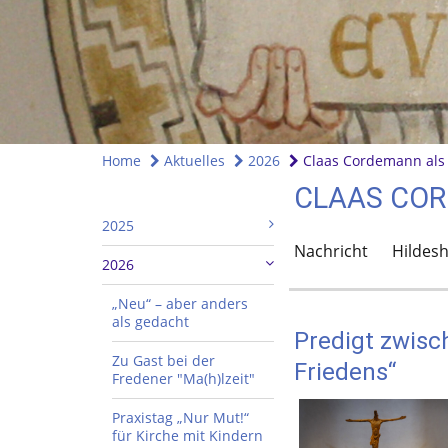
Home
Aktuelles
2026
Claas Cordemann als 
CLAAS COR
2025
Nachricht
Hildesh
2026
„Neu“ – aber anders
als gedacht
Predigt zwisc
Zu Gast bei der
Friedens“
Fredener "Ma(h)lzeit"
Praxistag „Nur Mut!“
für Kirche mit Kindern