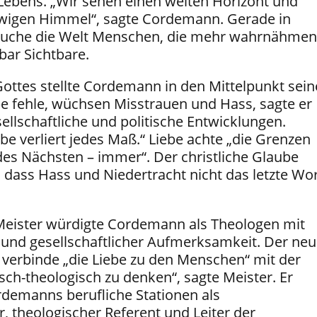
ebens. „Wir sehen einen weiten Horizont und
ewigen Himmel“, sagte Cordemann. Gerade in
rauche die Welt Menschen, die mehr wahrnähmen
bar Sichtbare.
Gottes stellte Cordemann in den Mittelpunkt sein
be fehle, wüchsen Misstrauen und Hass, sagte er
sellschaftliche und politische Entwicklungen.
e verliert jedes Maß.“ Liebe achte „die Grenzen
es Nächsten – immer“. Der christliche Glaube
, dass Hass und Niedertracht nicht das letzte Wo
Meister würdigte Cordemann als Theologen mit
fe und gesellschaftlicher Aufmerksamkeit. Der ne
 verbinde „die Liebe zu den Menschen“ mit der
sch-theologisch zu denken“, sagte Meister. Er
rdemanns berufliche Stationen als
 theologischer Referent und Leiter der