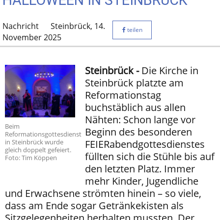
HALLOWEEN IN STEINBRÜCK
Nachricht
Steinbrück,
14.
teilen
November 2025
Steinbrück -
Die Kirche in
Steinbrück platzte am
Reformationstag
buchstäblich aus allen
Nähten: Schon lange vor
Beim
Beginn des besonderen
Reformationsgottesdienst
FEIERabendgottesdienstes
in Steinbrück wurde
gleich doppelt gefeiert.
füllten sich die Stühle bis auf
Foto: Tim Köppen
den letzten Platz. Immer
mehr Kinder, Jugendliche
und Erwachsene strömten hinein – so viele,
dass am Ende sogar Getränkekisten als
Sitzgelegenheiten herhalten mussten. Der