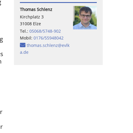
g
Thomas
Schlenz
Kirchplatz 3
31008 Elze
Tel.:
05068/5748-902
ig
Mobil:
0176/55948042
thomas.schlenz@evlk
a.de
us
n
.
r
r