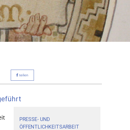
teilen
geführt
it
PRESSE- UND
ÖFFENTLICHKEITSARBEIT