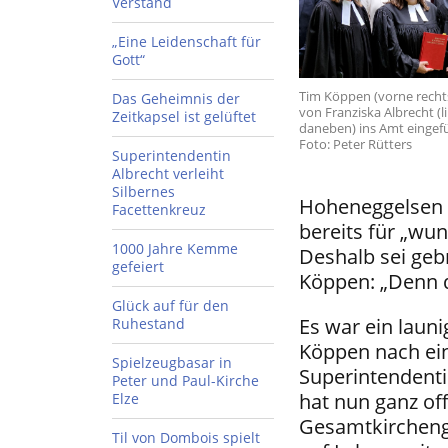
Verstand
„Eine Leidenschaft für
Gott“
Tim Köppen (vorne recht
Das Geheimnis der
von Franziska Albrecht (l
Zeitkapsel ist gelüftet
daneben) ins Amt eingefü
Foto: Peter Rütters
Superintendentin
Albrecht verleiht
Silbernes
Hoheneggelsen n
Facettenkreuz
bereits für „wu
1000 Jahre Kemme
Deshalb sei gebr
gefeiert
Köppen: „Denn du
Glück auf für den
Es war ein laun
Ruhestand
Köppen nach ein
Spielzeugbasar in
Superintendenti
Peter und Paul-Kirche
hat nun ganz offi
Elze
Gesamtkirchenge
Til von Dombois spielt