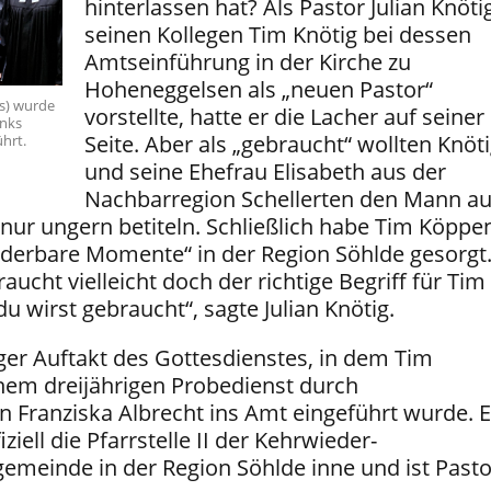
hinterlassen hat? Als Pastor Julian Knöti
seinen Kollegen Tim Knötig bei dessen
Amtseinführung in der Kirche zu
Hoheneggelsen als „neuen Pastor“
s) wurde
vorstellte, hatte er die Lacher auf seiner
inks
Seite. Aber als „gebraucht“ wollten Knöt
hrt.
und seine Ehefrau Elisabeth aus der
Nachbarregion Schellerten den Mann a
ur ungern betiteln. Schließlich habe Tim Köppe
nderbare Momente“ in der Region Söhlde gesorgt
aucht vielleicht doch der richtige Begriff für Tim
 wirst gebraucht“, sagte Julian Knötig.
iger Auftakt des Gottesdienstes, in dem Tim
em dreijährigen Probedienst durch
n Franziska Albrecht ins Amt eingeführt wurde. E
ziell die Pfarrstelle II der Kehrwieder-
meinde in der Region Söhlde inne und ist Pasto