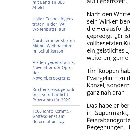
auf Lebenszeit.
mit Band an BBS
Alfeld
Nach den Worte
Holler Gospelsingers
sein Wirken ber
treten in der JVA
die Herausforde
Wolfenbüttel auf
gepredigt: „Er i
Nordstemmer starten
vollbesetzten Ki
Aktion ,Weihnachten
ein geistliches
im Schuhkarton'
weiteren, geme
Freden gedenkt am 9.
November der Opfer
Tim Köppen habe
der
Evangelium zu d
Novemberpogrome
Kanzel, sondern
Kirchenkreisjugenddi
ganz nah dran –
enst veröffentlicht
Programm für 2026
Das habe er ber
1000 Jahre Kemme -
im Supermarkt, 
Gottesdienst am
Feierabendgotte
Reformationstag
Begegnungen. „N