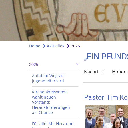
Home
Aktuelles
2025
„EIN PFUND
2025
Nachricht
Hohene
Auf dem Weg zur
Jugendleitercard
Kirchenkreisynode
Pastor Tim Kö
wählt neuen
Vorstand:
Herausforderungen
als Chance
Für alle. Mit Herz und