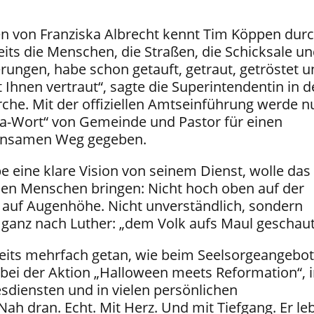
n von Franziska Albrecht kennt Tim Köppen dur
eits die Menschen, die Straßen, die Schicksale u
rungen, habe schon getauft, getraut, getröstet u
st Ihnen vertraut“, sagte die Superintendentin in d
rche. Mit der offiziellen Amtseinführung werde n
 „Ja-Wort“ von Gemeinde und Pastor für einen
insamen Weg gegeben.
 eine klare Vision von seinem Dienst, wolle das
en Menschen bringen: Nicht hoch oben auf der
 auf Augenhöhe. Nicht unverständlich, sondern
 ganz nach Luther: „dem Volk aufs Maul geschaut
eits mehrfach getan, wie beim Seelsorgeangebot
bei der Aktion „Halloween meets Reformation“, 
sdiensten und in vielen persönlichen
ah dran. Echt. Mit Herz. Und mit Tiefgang. Er le