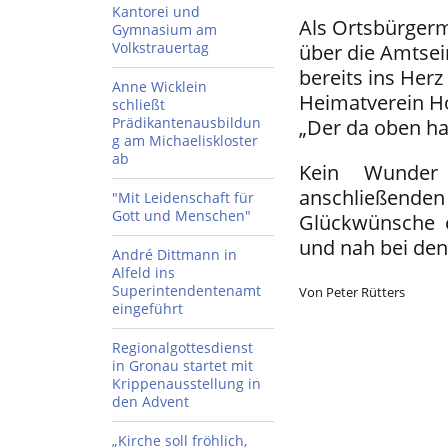
Kantorei und
Als Ortsbürgerm
Gymnasium am
Volkstrauertag
über die Amtsei
bereits ins Her
Anne Wicklein
Heimatverein Ho
schließt
Prädikantenausbildun
„Der da oben ha
g am Michaeliskloster
ab
Kein Wunder 
anschließenden
"Mit Leidenschaft für
Gott und Menschen"
Glückwünsche 
und nah bei de
André Dittmann in
Alfeld ins
Superintendentenamt
Von Peter Rütters
eingeführt
Regionalgottesdienst
in Gronau startet mit
Krippenausstellung in
den Advent
„Kirche soll fröhlich,