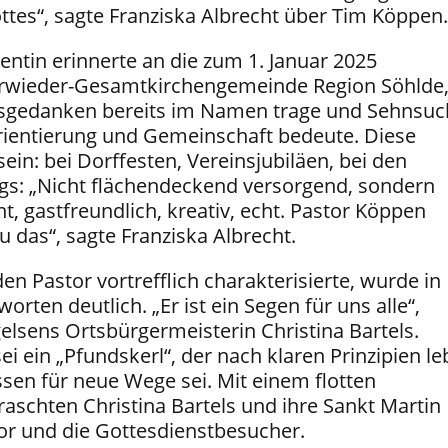
ttes“, sagte Franziska Albrecht über Tim Köppen.
entin erinnerte an die zum 1. Januar 2025
rwieder-Gesamtkirchengemeinde Region Söhlde
tsgedanken bereits im Namen trage und Sehnsuc
ientierung und Gemeinschaft bedeute. Diese
sein: bei Dorffesten, Vereinsjubiläen, bei den
ags: „Nicht flächendeckend versorgend, sondern
t, gastfreundlich, kreativ, echt. Pastor Köppen
 das“, sagte Franziska Albrecht.
en Pastor vortrefflich charakterisierte, wurde in
orten deutlich. „Er ist ein Segen für uns alle“,
lsens Ortsbürgermeisterin Christina Bartels.
i ein „Pfundskerl“, der nach klaren Prinzipien le
sen für neue Wege sei. Mit einem flotten
aschten Christina Bartels und ihre Sankt Martin
or und die Gottesdienstbesucher.