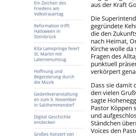
Ein Zeichen des
aus der Kraft Go
Friedens am
Volkstrauertag
Die Superintend
gegründete Keh
Reformation trifft
Halloween in
die den Zukunf
Steinbrück
nach Heimat, Or
Kirche wolle da 
Kita Lamspringe feiert
St. Martin mit
Fragen des Allt
Laternenumzug
punktuell präsen
verkörpert genau
Hoffnung und
Begeisterung durch
die Musik
Dass sie damit d
den vielen Grußw
Gedenkveranstaltung
sagte Hohenegge
en zum 9. November
in Salzhemmendorf
Pastor Köppen se
und aufgeschlos
Digital Geschichte
Ständchen überr
entdecken
Voices den Past
Großes Konzert von